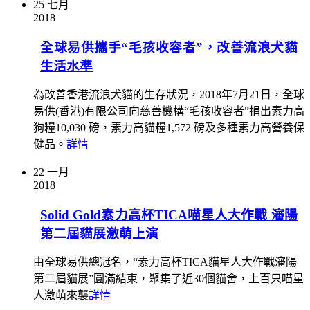
25
七月
2018
全球易供攜手“毛孩收容者”，改善流浪犬貓
生活水準
為改善香港流浪犬貓的生存狀況，2018年7月21日，全球
易供(香港)有限公司向慈善機構“毛孩收容者”捐出素力高
狗糧10,030 磅，素力高貓糧1,572 磅及多種素力高營養保
健品。
詳情
22
一月
2018
Solid Gold素力高杯TICA喵星人大作戰 瀋陽
第二屆貓展激萌上演
由全球易供總冠名，“素力高杯TICA貓星人大作戰瀋陽
第二屆貓展”圓滿結束，聚集了近30個貓舍，上百只喵星
人激萌來襲
詳情