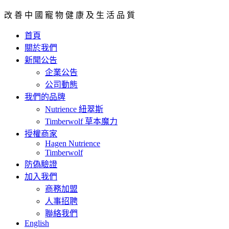
改 善 中 國 寵 物 健 康 及 生 活 品 質
首頁
關於我們
新聞公告
企業公告
公司動態
我們的品牌
Nutrience 紐翠斯
Timberwolf 草本魔力
授權商家
Hagen Nutrience
Timberwolf
防偽驗證
加入我們
商務加盟
人事招聘
聯絡我們
English