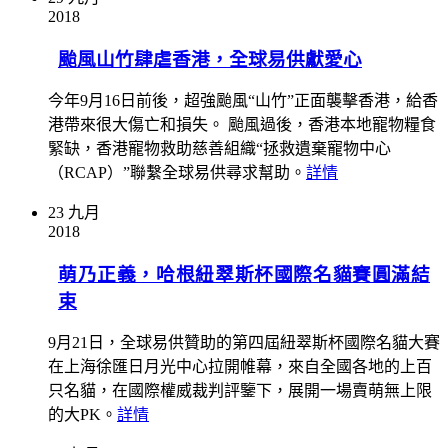
2018
颱風山竹肆虐香港，全球易供獻愛心
今年9月16日前後，超強颱風“山竹”正面襲擊香港，給香
港帶來很大傷亡和損失。 颱風過後，香港本地寵物糧食
緊缺，香港寵物救助慈善組織“拯救遺棄寵物中心
（RCAP）”聯繫全球易供尋求幫助。
詳情
23
九月
2018
萌乃正義，哈根紐翠斯杯國際名貓賽圓滿結
束
9月21日，全球易供贊助的第四屆紐翠斯杯國際名貓大賽
在上海徐匯日月光中心拉開帷幕，來自全國各地的上百
只名貓，在國際權威裁判評鑒下，展開一場賣萌無上限
的大PK。
詳情